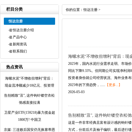
栏目分类
你的位置：
恒达注册
>
恒达注册
恒达注册介绍
产品中心
新闻资讯
联系我们
海螺水泥“不增收但增利”背后：现
2025年，国内水泥行业需求走弱、市场价
热点资讯
同比下降9.33%。但同期公司实现净利润
投资者身份就公司经营状况、海外业务布
海螺水泥“不增收但增利”背后：
2025年的下滑趋势，......
【更多...】
现金流净额减少18亿元、投资理
2026-05-03
告别精致“丑”, 这件钩针镂空衣松
弛感直接拉满
卫星产业ETF(159218)暴力揽金超
告别精致“丑”, 这件钩针镂空衣松
1800万! 中国卫
这是一件非常经典且富有设计感的钩针镂
京媒: 三连败后国安仍无换塞蒂恩
方式，分前后片及袖子编织，最后进行缝合