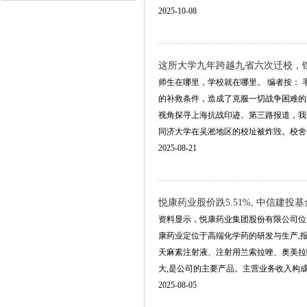
2025-10-08
这所大学九年跨越九省六次迀校，镌刻
师生在哪里，学校就在哪里。 编者按：
的补救条件，造成了克服一切战争困难的前
视角探寻上海抗战印迹。第三路报道，我
同济大学在吴淞地区的校址被炸毁。校舍倾颓、
2025-08-21
悦康药业股价跌5.51%, 中信建投基
资料显示，悦康药业集团股份有限公司位于北
康药业定位于高端化学药的研发与生产,
天麻素注射液、注射用兰索拉唑、奥美拉
大,是公司的主要产品。主营业务收入构成为：.
2025-08-05