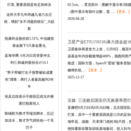
打算, 重要原因是有足协杯决
65.5cm。 - 育克部分：图解中显示
（图中显示有留针点数，需......
【更多...
这所大学九年跨越九省六次迀
2026-04-28
校，镌刻“永不消逝的校址”_大皖
新
悦康药业股价跌5.51%, 中信建投
卫星产业ETF(159218)暴力揽金超1
基金旗下5只基金重仓,
卫星板块再度发力上攻，12月8日，截至9时4
蓝海华腾: 6月26日高管姜仲文、
该基金年内份额激增超400%，领跑同类
时仁帅减持股份合计14.1
推进；国际方面，SpaceX“星链”服
确增长机......
【更多...】
“男子帮被打女子报警被砍成重
2025-12-17
伤”调查：两打人者最高被判3年
半
埃及总统表示不能容忍或允许驱
京媒: 三连败后国安仍无换塞蒂恩打
逐巴勒斯坦人
直播吧9月25日讯9月26日晚，北京国
陈锡联为詹才芳端洗脚水，忘记
打算，其中一个重要原因就是12月的足
加凉水，詹才芳气得给他一个耳
海申花、成都、天津津门虎的3轮不胜，
巴子
很快重新在聚加训练基地集结，投入到与大...